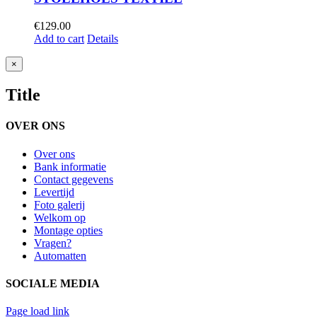
€
129.00
Add to cart
Details
Close
×
product
quick
Title
view
OVER ONS
Over ons
Bank informatie
Contact gegevens
Levertijd
Foto galerij
Welkom op
Montage opties
Vragen?
Automatten
SOCIALE MEDIA
Page load link