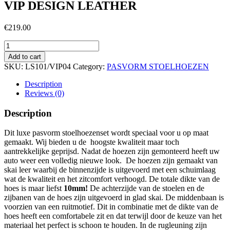
VIP DESIGN LEATHER
€
219.00
VIP
DESIGN
Add to cart
LEATHER
SKU:
LS101/VIP04
Category:
PASVORM STOELHOEZEN
quantity
Description
Reviews (0)
Description
Dit luxe pasvorm stoelhoezenset wordt speciaal voor u op maat
gemaakt. Wij bieden u de hoogste kwaliteit maar toch
aantrekkelijke geprijsd. Nadat de hoezen zijn gemonteerd heeft uw
auto weer een volledig nieuwe look. De hoezen zijn gemaakt van
skai leer waarbij de binnenzijde is uitgevoerd met een schuimlaag
wat de kwaliteit en het zitcomfort verhoogd. De totale dikte van de
hoes is maar liefst
10mm!
De achterzijde van de stoelen en de
zijbanen van de hoes zijn uitgevoerd in glad skai. De middenbaan is
voorzien van een ruitmotief. Dit in combinatie met de dikte van de
hoes heeft een comfortabele zit en dat terwijl door de keuze van het
materiaal het perfect is schoon te houden. In de rugleuning zijn