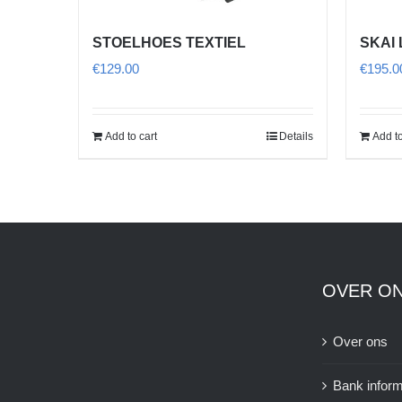
STOELHOES TEXTIEL
SKAI
€
129.00
€
195.0
Add to cart
Details
Add to
OVER O
Over ons
Bank inform