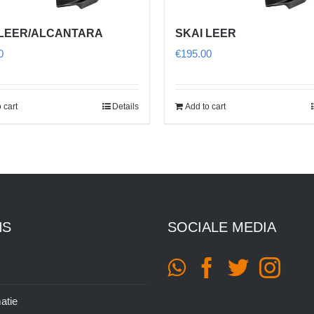
 LEER/ALCANTARA
SKAI LEER
0
€
195.00
 cart
Details
Add to cart
NS
SOCIALE MEDIA
atie